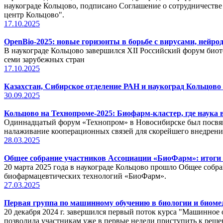
наукограде Кольцово, подписано Соглашение о сотрудничест
центр Кольцово".
17.10.2025
OpenBio-2025: новые горизонты в борьбе с вирусами, нейр
В наукограде Кольцово завершился XII Российский форум биоте
семи зарубежных стран
17.10.2025
Казахстан, Сибирское отделение РАН и наукоград Кольцово
30.09.2025
Кольцово на Технопроме-2025: Биофарм-кластер, где наука 
Одиннадцатый форум «Технопром» в Новосибирске был посвящё
налаживание кооперационных связей для скорейшего внедрени
28.03.2025
Общее собрание участников Ассоциации «БиоФарм»: итоги 
20 марта 2025 года в наукограде Кольцово прошло Общее собр
биофармацевтических технологий «БиоФарм».
27.03.2025
Первая группа по машинному обучению в биологии и биоме
20 декабря 2024 г. завершился первый поток курса "Машинное 
позволила участникам уже в первые недели приступить к реш