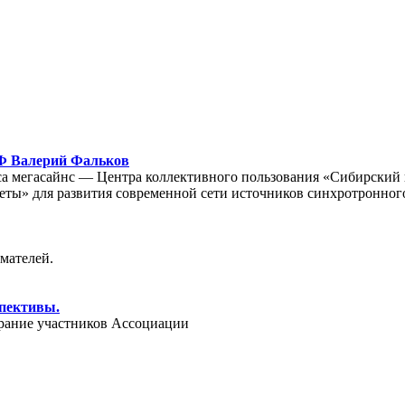
РФ Валерий Фальков
са мегасайнс — Центра коллективного пользования «Сибирский 
еты» для развития современной сети источников синхротронного
мателей.
спективы.
брание участников Ассоциации