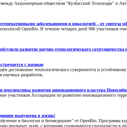
ве между Акционерным обществом "Кузбасский Технопарк" и А
одегенеративными заболеваниями и онкологией – от синтеза
хнологий OpenBio. В течение четырех дней 986 участников очно
 обсудили развитие научно-технологического сотрудничества
встречается с жизнью
н достижению технологического суверенитета и устойчивому р
я научных разработок.
и перспективы развития инновационного кластера Новосиби
ание участников Ассоциации по развитию инновационного терри
дицине выпущена в жизнь!
обучение в биологии и биомедицине" от OpenBio. Программа курс
ению реальных задач, с которыми сталкиваются специалисты в 