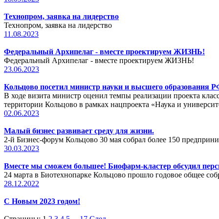
Технопром, заявка на лидерство
Технопром, заявка на лидерство
11.08.2023
Федеральный Архипелаг - вместе проектируем ЖИЗНЬ!
Федеральный Архипелаг - вместе проектируем ЖИЗНЬ!
23.06.2023
Кольцово посетил министр науки и высшего образования 
В ходе визита министр оценил темпы реализации проекта клас
территории Кольцово в рамках нацпроекта «Наука и университ
02.06.2023
Малый бизнес развивает среду для жизни.
2-й Бизнес-форум Кольцово 30 мая собрал более 150 предприни
30.03.2023
Вместе мы сможем большее! Биофарм-кластер обсудил пер
24 марта в Биотехнопарке Кольцово прошло годовое общее со
28.12.2022
С Новым 2023 годом!
Страницы:
1
2
3
4
5
...
17
След.