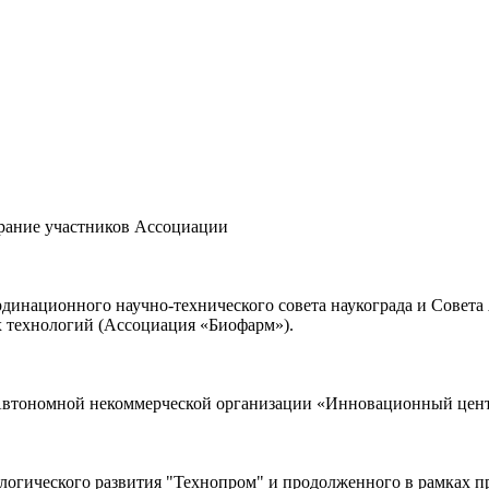
брание участников Ассоциации
ординационного научно-технического совета наукограда и Сове
х технологий (Ассоциация «Биофарм»).
 Автономной некоммерческой организации «Инновационный цент
ологического развития "Технопром" и продолженного в рамках 