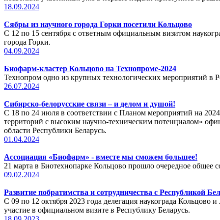
18.09.2024
Сябры из научного города Горки посетили Кольцово
С 12 по 15 сентября с ответным официальным визитом науког
города Горки.
04.09.2024
Биофарм-кластер Кольцово на Технопроме-2024
Технопром одно из крупных технологических мероприятий в Р
26.07.2024
Сибирско-белорусские связи – и делом и душой!
С 18 по 24 июля в соответствии с Планом мероприятий на 202
территорий с высоким научно-техническим потенциалом» офиц
области Республики Беларусь.
01.04.2024
Ассоциация «Биофарм» - вместе мы сможем большее!
21 марта в Биотехнопарке Кольцово прошло очередное общее 
09.02.2024
Развитие побратимства и сотрудничества с Республикой Бе
С 09 по 12 октября 2023 года делегация наукограда Кольцово
участие в официальном визите в Республику Беларусь.
18.09.2023