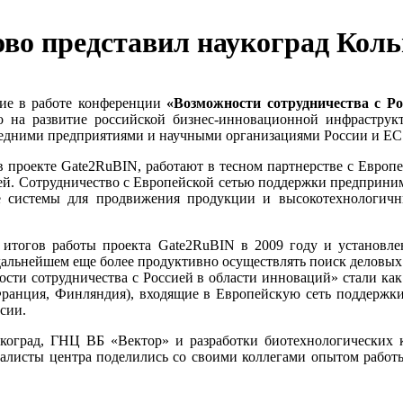
о представил наукоград Кольц
тие в работе конференции
«Возможности сотрудничества с Ро
го на развитие российской бизнес-инновационной инфрастру
редними предприятиями и научными организациями России и ЕС
в проекте Gate2RuBIN, работают в тесном партнерстве с Евро
й. Сотрудничество с Европейской сетью поддержки предпринима
 системы для продвижения продукции и высокотехнологичн
 итогов работы проекта Gate2RuBIN в 2009 году и установл
дальнейшем еще более продуктивно осуществлять поиск деловых
ти сотрудничества с Россией в области инноваций» стали как
 Франция, Финляндия), входящие в Европейскую сеть поддержк
сии.
оград, ГНЦ ВБ «Вектор» и разработки биотехнологических к
алисты центра поделились со своими коллегами опытом работы