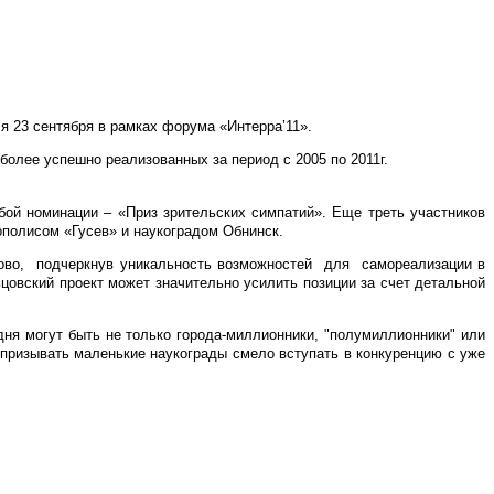
я 23 сентября в рамках форума «Интерра’11».
олее успешно реализованных за период с 2005 по 2011г.
бой номинации – «Приз зрительских симпатий». Е
ще треть участников
ополисом «Гусев» и наукоградом Обнинск.
ово,
подчеркнув уникальность возможностей
для
самореализации в
ьцовский проект может значительно усилить позиции за счет детальной
ня могут быть не только города-миллионники, "полумиллионники" или
 призывать маленькие наукограды смело вступать в конкуренцию с уже