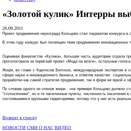
«Золотой кулик» Интерры вы
26.09.2011
Проект продвижения наукограда Кольцово стал лауреатом конкурса в с
В этом году конкурс был посвящен теме продвижения инновационных те
Оценивая финалистов «Кулика», большая часть аудитории отдала пр
проголосовала за пермский проект «Мода на мозги», остальные голос
Жюри, во главе с Карлосом Беллозо, международным экспертом в сф
сфере науки и инновационного бизнеса, и отметив качество
социальн
проработки как самой стратегии продвижения, так и форм ее яркой и 
По словам одного из членов жюри,
«на примере Кольцово должно ста
"стотысячники", но и те населенные пункты, численность населения 
состоявшимися крупными территориями, потому что у них есть реальн
Возврат к списку
НОВОСТИ
СМИ О НАС
ВИДЕО