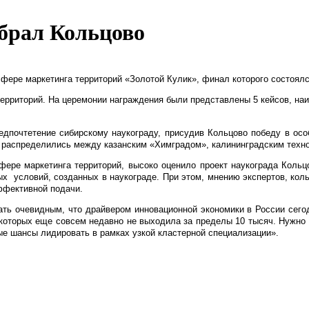
брал Кольцово
фере маркетинга территорий «Золотой Кулик», финал которого состоялс
рриторий. На церемонии награждения были представлены 5 кейсов, наиб
едпочтетение сибирскому наукограду,
присудив Кольцово победу в осо
а распределились между казанским «Химградом», калининградским техн
ере маркетинга территорий, высоко оценило проект наукограда Кольц
ых
условий, созданных в наукограде. При этом, мнению экспертов, кол
эффективной подачи.
ть очевидным, что драйвером инновационной экономики в России сегод
в которых еще совсем недавно не выходила за пределы 10 тысяч. Нужно
ые шансы лидировать в рамках узкой кластерной специализации».