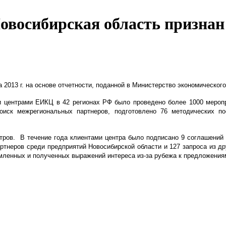
восибирская область признан 
 2013 г. на основе отчетности, поданной в Министерство экономического
ми центрами ЕИКЦ в 42 регионах РФ было проведено более 1000 меропр
поиск межрегиональных партнеров, подготовлено 76 методических п
тров. В течение года клиентами центра было подписано 9 соглашений
артнеров среди предприятий Новосибирской области и 127 запроса из д
рмленных и полученных выражений интереса из-за рубежа к предложениям