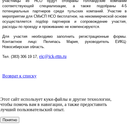
участницы из НСО будут отобраны голландские компании
соответствующей специализации, а также подобраны 4-5
потенциальных партнеров среди тульских компаний. Участие в
мероприятии для СМиСП НСО бесплатное, на некоммерческой основе
осуществляется подбор партнеров и сопровождение участия,
расходы по проезду и проживанию не компенсируются.
Для участия необходимо заполнить регистрационные формы.
Контактное лицо: Пелипась Мария, руководитель ЕИКЦ-
Новосибирская область.
eic@ick-rttn.ru
Тел. (383) 306 19 17,
Возврат к списку
НОВОСТИ
СМИ О НАС
ВИДЕО
КОНТАКТЫ
Этот сайт использует куки-файлы и другие технологии,
О компании
чтобы помочь вам в навигации, а также предоставить
УСЛУГИ
лучший пользовательский опыт.
События
Клиенты
Понятно
МЕРОПРИЯТИЯ
Инвестору