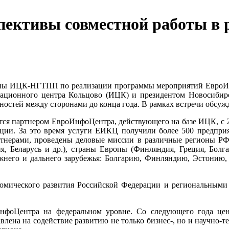
ективы совместной работы в
руппы ИЦК-НГТПП по реализации программы мероприятий ЕвроИн
ационного центра Кольцово (ИЦК) и президентом Новосиби
остей между сторонами до конца года. В рамках встречи обсужда
тся партнером ЕвроИнфоЦентра, действующего на базе ИЦК, с 
ации. За это время услуги ЕИКЦ получили более 500 предпри
ерами, проведены деловые миссии в различные регионы РФ (Ке
я, Беларусь и др.), страны Европы (Финляндия, Греция, Болг
жнего и дальнего зарубежья: Болгарию, Финляндию, Эстонию, 
мического развития Российской Федерации и региональными 
ИнфоЦентра на федеральном уровне. Со следующего года це
влена на содействие развитию не только бизнес-, но и научно-т