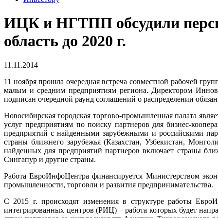
ИЦК и НГТПП обсудили персп
область до 2020 г.
11.11.2014
11 ноября прошла очередная встреча совместной рабочей г
малым и средним предприятиям региона. Директором Иннов
подписан очередной раунд соглашений о распределении обязанн
Новосибирская городская торгово-промышленная палата являе
услуг предприятиям по поиску партнеров для бизнес-коопер
предприятий с найденными зарубежными и российскими партн
страны ближнего зарубежья (Казахстан, Узбекистан, Монголи
найденных для предприятий партнеров включает страны бли
Сингапур и другие страны.
Работа ЕвроИнфоЦентра финансируется Министерством эконо
промышленности, торговли и развития предпринимательства.
С 2015 г. происходят изменения в структуре работы Евро
интегрированных центров (РИЦ) – работа которых будет напра