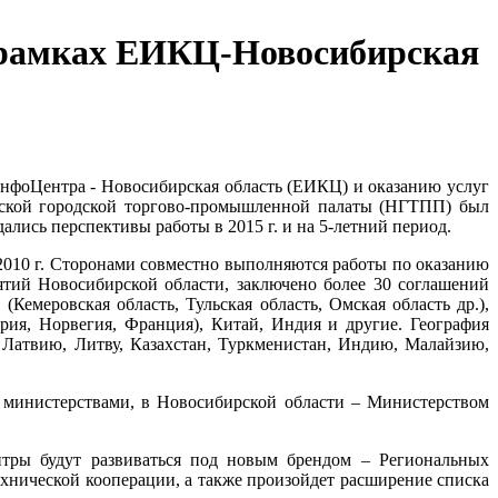
 рамках ЕИКЦ-Новосибирская
фоЦентра - Новосибирская область (ЕИКЦ) и оказанию услуг
рской городской торгово-промышленной палаты (НГТПП) был
лись перспективы работы в 2015 г. и на 5-летний период.
2010 г. Сторонами совместно выполняются работы по оказанию
ятий Новосибирской области, заключено более 30 соглашений
меровская область, Тульская область, Омская область др.),
ария, Норвегия, Франция), Китай, Индия и другие. География
Латвию, Литву, Казахстан, Туркменистан, Индию, Малайзию,
министерствами, в Новосибирской области – Министерством
нтры будут развиваться под новым брендом – Региональных
ехнической кооперации, а также произойдет расширение списка