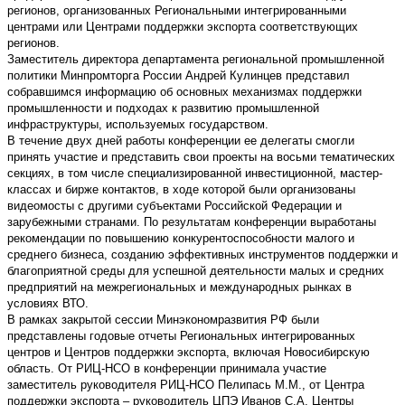
регионов, организованных Региональными интегрированными
центрами или Центрами поддержки экспорта соответствующих
регионов.
Заместитель директора департамента региональной промышленной
политики Минпромторга России Андрей Кулинцев представил
собравшимся информацию об основных механизмах поддержки
промышленности и подходах к развитию промышленной
инфраструктуры, используемых государством.
В течение двух дней работы конференции ее делегаты смогли
принять участие и представить свои проекты на восьми тематических
секциях, в том числе специализированной инвестиционной, мастер-
классах и бирже контактов, в ходе которой были организованы
видеомосты с другими субъектами Российской Федерации и
зарубежными странами. По результатам конференции выработаны
рекомендации по повышению конкурентоспособности малого и
среднего бизнеса, созданию эффективных инструментов поддержки и
благоприятной среды для успешной деятельности малых и средних
предприятий на межрегиональных и международных рынках в
условиях ВТО.
В рамках закрытой сессии Минэкономразвития РФ были
представлены годовые отчеты Региональных интегрированных
центров и Центров поддержки экспорта, включая Новосибирскую
область. От РИЦ-НСО в конференции принимала участие
заместитель руководителя РИЦ-НСО Пелипась М.М., от Центра
поддержки экспорта – руководитель ЦПЭ Иванов С.А. Центры