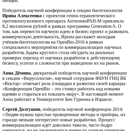
овощей.
Победитель научной конференции в секции биотехнология
Ирина Алексеенко
с проектом генно-терапевтического
противоопухолевого препарата АнтионкоРАН-М привлекла
8,2 миллионов рублей в рамках программы Generation-S. О
том, как перевести научную идею в бизнес-проект и развивать
коммерческую деятельность, Ирина расскажет молодым
учёным-биотехнологам на OpenBio-2016 в рамках
специального мероприятия по коммерциализации научных
разработок.Задача круглого стола обсудить на реальных
примерах переход от научных разработок к действующему
бизнесу, успехи и сложности при выведении их на рынок.
Анна Дёмина
, двукратный победитель научной конференции
в секции «Вирусология», научный сотрудник ФБУН ГНЦ ВБ
«Вектор» отмечает роль площадки в развитии своей карьеры:
«Конференция OpenBio – это стимул работать над новыми
идеями и стараться их показать миру». В настоящий момент
Анна работает в Университете Бен Гуриона в Израиле.
Сергей Долгушин
, победитель научной конференции 2014:
«Людям нужны простые проверенные методы и приборы, их
гораздо меньше интересуют новые разработки. Процесс
коммерциализации идёт довольно тяжело, часто бодро
начинается, но не заканчивается ничем по разным причинам.