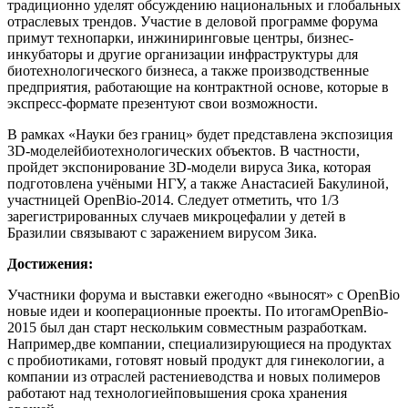
традиционно уделят обсуждению национальных и глобальных
отраслевых трендов. Участие в деловой программе форума
примут технопарки, инжиниринговые центры, бизнес-
инкубаторы и другие организации инфраструктуры для
биотехнологического бизнеса, а также производственные
предприятия, работающие на контрактной основе, которые в
экспресс-формате презентуют свои возможности.
В рамках «Науки без границ» будет представлена экспозиция
3D-моделейбиотехнологических объектов. В частности,
пройдет экспонирование 3D-модели вируса Зика, которая
подготовлена учёными НГУ, а также Анастасией Бакулиной,
участницей OpenBio-2014. Следует отметить, что 1/3
зарегистрированных случаев микроцефалии у детей в
Бразилии связывают с заражением вирусом Зика.
Достижения:
Участники форума и выставки ежегодно «выносят» с OpenBio
новые идеи и кооперационные проекты. По итогамOpenBio-
2015 был дан старт нескольким совместным разработкам.
Например,две компании, специализирующиеся на продуктах
с пробиотиками, готовят новый продукт для гинекологии, а
компании из отраслей растениеводства и новых полимеров
работают над технологиейповышения срока хранения