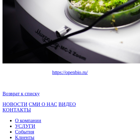
https://openbio.ru/
Возврат к списку
НОВОСТИ
СМИ О НАС
ВИДЕО
КОНТАКТЫ
О компании
УСЛУГИ
События
Клиенты