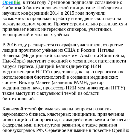
Open
Bio
, в этом году 7 регионов подписали соглашение о
Сибирской биотехнологической инициативе. Победители
научных конференций 2014 и 2015 года получили
возможность продолжить работу и внедрять свои идеи на
международном уровне. Проект стремительно развивается и
привлекает новых интересных спикеров, участников
мероприятий и молодых учёных.
В 2016 году расширяется география участников, открытые
лекции прочитают учёные из США и России. Наталья
Чешенко (Медицинский колледж им. Альберта Эйнштейна,
Нью-Йорк) выступит с лекцией о механизмах патогенности
вируса герпеса. Дмитрий Белик (директор НИИ
мед.инженерии НГТУ) представит доклад о перспективах
использования биотехнологий в создании медицинских
систем. Виктор Малеев (академик РАМН, доктор
медицинских наук, профессор НИИ мед.инженерии НГТУ)
также выступит с актуальной темой из области
биотехнологий.
Ключевой темой форума заявлены вопросы развития
наукоемкого бизнеса, кластерных инициатив, привлечения
инвестиций в биопроекты, взаимодействия науки и бизнеса c
федеральными институтами развития, а также развития
бионаукоградов РФ. Серьезное внимание в повестке OpenBio