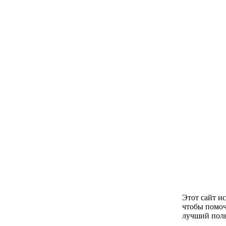
Этот сайт и
чтобы помоч
лучший поль