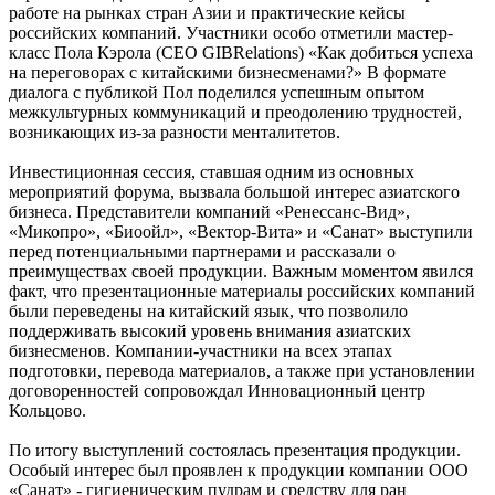
работе на рынках стран Азии и практические кейсы
российских компаний. Участники особо отметили мастер-
класс Пола Кэрола (CEO GIBRelations) «Как добиться успеха
на переговорах с китайскими бизнесменами?» В формате
диалога с публикой Пол поделился успешным опытом
межкультурных коммуникаций и преодолению трудностей,
возникающих из-за разности менталитетов.
Инвестиционная сессия, ставшая одним из основных
мероприятий форума, вызвала большой интерес азиатского
бизнеса. Представители компаний «Ренессанс-Вид»,
«Микопро», «Биоойл», «Вектор-Вита» и «Санат» выступили
перед потенциальными партнерами и рассказали о
преимуществах своей продукции. Важным моментом явился
факт, что презентационные материалы российских компаний
были переведены на китайский язык, что позволило
поддерживать высокий уровень внимания азиатских
бизнесменов. Компании-участники на всех этапах
подготовки, перевода материалов, а также при установлении
договоренностей сопровождал Инновационный центр
Кольцово.
По итогу выступлений состоялась презентация продукции.
Особый интерес был проявлен к продукции компании ООО
«Санат» - гигиеническим пудрам и средству для ран