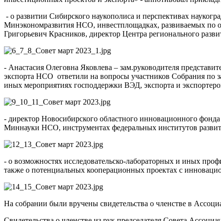
- о развитии Сибирского наукополиса и перспективах наукогр
Минэкономразвития НСО, инвестплощадках, развиваемых по о
Григорьевич Красников, директор Центра регионального раз
- Анастасия Олеговна Яковлева – зам.руководителя представи
экспорта НСО ответили на вопросы участников Собрания по з
иных мероприятиях господдержки ВЭД, экспорта и экспортеро
- директор Новосибирского областного инновационного фонда
Миннауки НСО, инструментах федеральных институтов развит
- о возможностях исследовательско-лабораторных и иных про
также о потенциальных кооперационных проектах с инновац
На собрании были вручены свидетельства о членстве в Ассоци
Свидетельства о членстве из рук председателя Совета Ассоциа