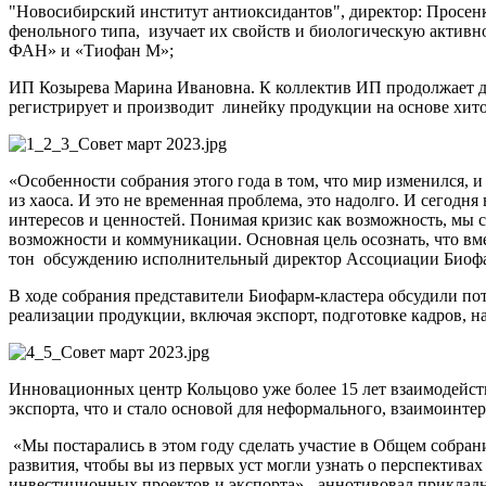
"Новосибирский институт антиоксидантов", директор: Просен
фенольного типа, изучает их свойств и биологическую актив
ФАН» и «Тиофан М»;
ИП Козырева Марина Ивановна. К коллектив ИП продолжает де
регистрирует и производит линейку продукции на основе х
«Особенности собрания этого года в том, что мир изменился, 
из хаоса. И это не временная проблема, это надолго. И сегодн
интересов и ценностей. Понимая кризис как возможность, мы 
возможности и коммуникации. Основная цель осознать, что вме
тон обсуждению исполнительный директор Ассоциации Био
В ходе собрания представители Биофарм-кластера обсудили по
реализации продукции, включая экспорт, подготовке кадров,
Инновационных центр Кольцово уже более 15 лет взаимодейст
экспорта, что и стало основой для неформального, взаимоинтер
«Мы постарались в этом году сделать участие в Общем собра
развития, чтобы вы из первых уст могли узнать о перспектива
инвестиционных проектов и экспорта» - аннотивовал приклад