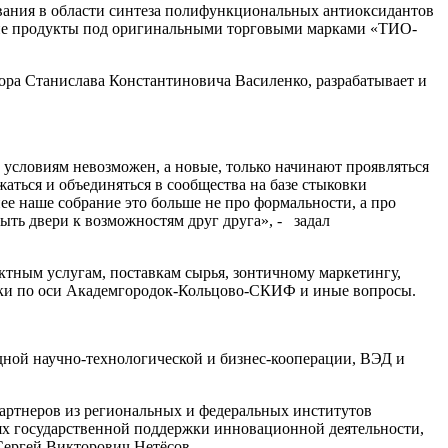
вания в области синтеза полифункциональных антиоксидантов
ские продукты под оригинальными торговыми марками «ТИО-
ра Станислава Константиновича Василенко, разрабатывает и
м условиям невозможен, а новые, только начинают проявляться
жаться и объединяться в сообщества на базе стыковки
е наше собрание это больше не про формальности, а про
ыть двери к возможностям друг друга», - задал
ктным услугам, поставкам сырья, зонтичному маркетингу,
дки по оси Академгородок-Кольцово-СКИФ и иные вопросы.
ной научно-технологической и бизнес-кооперации, ВЭД и
партнеров из региональных и федеральных институтов
тях государственной поддержки инновационной деятельности,
Сергей Викторович Нетёсов.