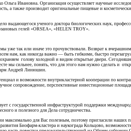
ко Ольга Ивановна. Организация осуществляет научные исследо
ность, а также производит оригинальные пищевые и косметиче
ло выдающегося ученого доктора биологических наук, профессо
итозановых гелей «ORSEA», «HELEN TROY».
и мы уже так или иначе это прочувствовали. Возврат к вчерашни
я всем нам, как никогда важно — быть гибкими, быстро перезагру
сохраняем голову холодной и видим открытые двери. Сегодняшне
сте мы сильнее, понять, что для этого нам нужно сделать и откр
фарм Андрей Линюшин.
тенциал и возможности внутрикластерной кооперации по контра
 научное сопровождение, перспективные инвестиционные площа
вует с государственной инфраструктурой поддержки международ
есного и полезного для Дела сотрудничества.
нии максимально для Вас полезным, поэтому пригласили наших 
х развития Биофарм-кластера и наукограда Кольцово, возможнос
ную часть повестки председательствующий на Общем собрании 