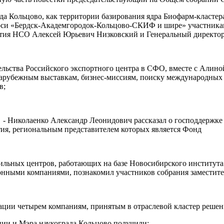
ада Кольцово, как территории базирования ядра Биофарм-класт
си «Бердск-Академгородок-Кольцово-СКИФ и шире» участникам
вития НСО Алексей Юрьевич Низковский и Генеральный директо
тельства Российского экспортного центра в СФО, вместе с Али
арубежным выставкам, бизнес-миссиям, поиску международных п
в;
 - Николаенко Александр Леонидович рассказал о господдержке
ия, региональным представителем которых является Фонд
фильных центров, работающих на базе Новосибирского институт
ионными компаниями, познакомил участников собрания замест
ации четырем компаниям, принятым в отраслевой кластер решен
ции и Мэра наукограда Кольцово получили: