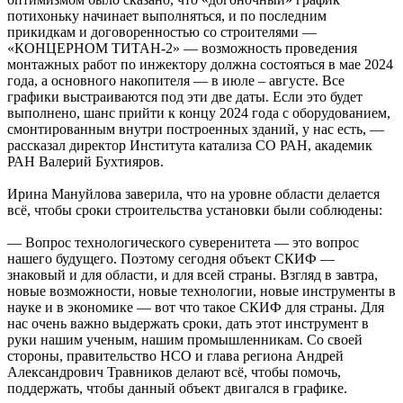
потихоньку начинает выполняться, и по последним
прикидкам и договоренностью со строителями —
«КОНЦЕРНОМ ТИТАН-2» — возможность проведения
монтажных работ по инжектору должна состояться в мае 2024
года, а основного накопителя — в июле – августе. Все
графики выстраиваются под эти две даты. Если это будет
выполнено, шанс прийти к концу 2024 года с оборудованием,
смонтированным внутри построенных зданий, у нас есть, —
рассказал директор Института катализа СО РАН, академик
РАН Валерий Бухтияров.
Ирина Мануйлова заверила, что на уровне области делается
всё, чтобы сроки строительства установки были соблюдены:
— Вопрос технологического суверенитета — это вопрос
нашего будущего. Поэтому сегодня объект СКИФ —
знаковый и для области, и для всей страны. Взгляд в завтра,
новые возможности, новые технологии, новые инструменты в
науке и в экономике — вот что такое СКИФ для страны. Для
нас очень важно выдержать сроки, дать этот инструмент в
руки нашим ученым, нашим промышленникам. Со своей
стороны, правительство НСО и глава региона Андрей
Александрович Травников делают всё, чтобы помочь,
поддержать, чтобы данный объект двигался в графике.