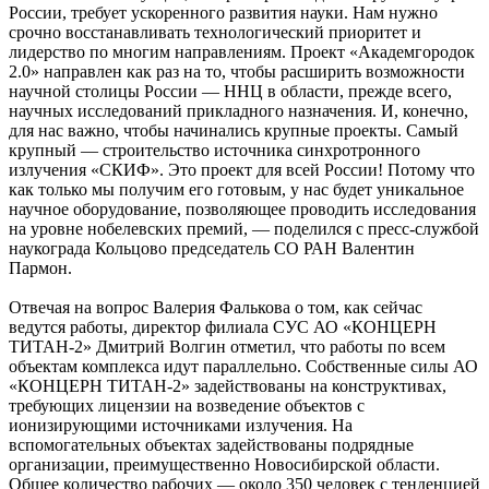
России, требует ускоренного развития науки. Нам нужно
срочно восстанавливать технологический приоритет и
лидерство по многим направлениям. Проект «Академгородок
2.0» направлен как раз на то, чтобы расширить возможности
научной столицы России — ННЦ в области, прежде всего,
научных исследований прикладного назначения. И, конечно,
для нас важно, чтобы начинались крупные проекты. Самый
крупный — строительство источника синхротронного
излучения «СКИФ». Это проект для всей России! Потому что
как только мы получим его готовым, у нас будет уникальное
научное оборудование, позволяющее проводить исследования
на уровне нобелевских премий, — поделился с пресс-службой
наукограда Кольцово председатель СО РАН Валентин
Пармон.
Отвечая на вопрос Валерия Фалькова о том, как сейчас
ведутся работы, директор филиала СУС АО «КОНЦЕРН
ТИТАН-2» Дмитрий Волгин отметил, что работы по всем
объектам комплекса идут параллельно. Собственные силы АО
«КОНЦЕРН ТИТАН-2» задействованы на конструктивах,
требующих лицензии на возведение объектов с
ионизирующими источниками излучения. На
вспомогательных объектах задействованы подрядные
организации, преимущественно Новосибирской области.
Общее количество рабочих — около 350 человек с тенденцией