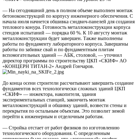
— На сегодняшний день в полном объеме выполнен монтаж
бетоноконструкций по корпусу инженерного обеспечения. С
начала июля начнется обшивка сэндвич-панелей для создания
теплового конура. Готовность металлоконструкции корпуса
стендов испытаний — порядка 60 %. К 10 августу монтаж
металлоконструкции будет завершен. Также выполнены
работы по фундаменту лабораторного корпуса. Завершены
работы по забивке свай и по фундаментным плитам
вспомогательных зданий — АБК, столовой, — уточнил
директор программы по строительству ЦКП «СКИФ» АО
«КОНЦЕРН ТИТАН-2» Андрей Гончаров.
До конца осени строители рассчитывают завершить создание
фундаментов всех технологически сложных зданий ЦКП
«СКИФ» — инжектора, накопителя, здания
экспериментальных станций, закончить монтаж
металлоконструкций и обшивку зданий, возвести стены и
перекрытия по остальным объектам. Это позволит зимой
перейти к инженерным и отделочным работам.
— Стройка отстает от работ физиков по изготовлению
технологического оборудования. С определенным
оптимизмом было сказано, что «догоночный» график