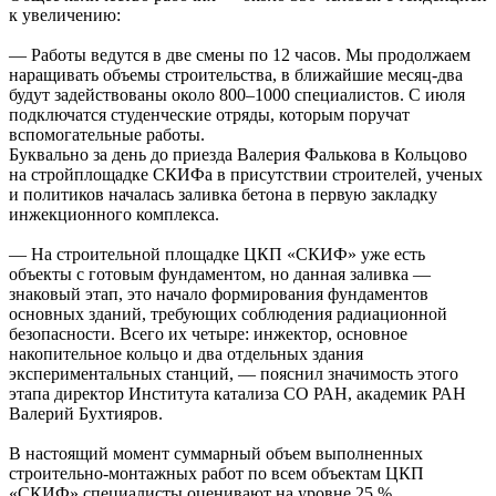
к увеличению:
— Работы ведутся в две смены по 12 часов. Мы продолжаем
наращивать объемы строительства, в ближайшие месяц-два
будут задействованы около 800–1000 специалистов. С июля
подключатся студенческие отряды, которым поручат
вспомогательные работы.
Буквально за день до приезда Валерия Фалькова в Кольцово
на стройплощадке СКИФа в присутствии строителей, ученых
и политиков началась заливка бетона в первую закладку
инжекционного комплекса.
— На строительной площадке ЦКП «СКИФ» уже есть
объекты с готовым фундаментом, но данная заливка —
знаковый этап, это начало формирования фундаментов
основных зданий, требующих соблюдения радиационной
безопасности. Всего их четыре: инжектор, основное
накопительное кольцо и два отдельных здания
экспериментальных станций, — пояснил значимость этого
этапа директор Института катализа СО РАН, академик РАН
Валерий Бухтияров.
В настоящий момент суммарный объем выполненных
строительно-монтажных работ по всем объектам ЦКП
«СКИФ» специалисты оценивают на уровне 25 %.