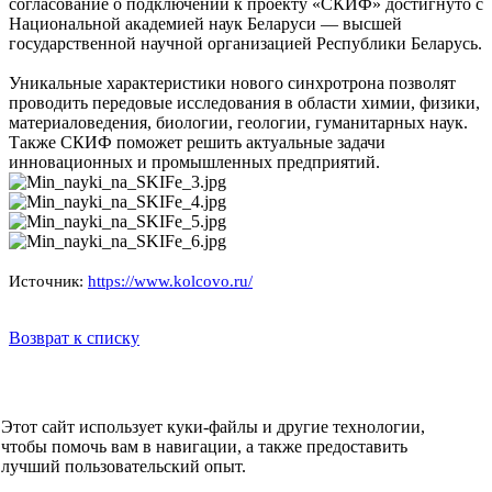
согласование о подключении к проекту «СКИФ» достигнуто с
Национальной академией наук Беларуси — высшей
государственной научной организацией Республики Беларусь.
Уникальные характеристики нового синхротрона позволят
проводить передовые исследования в области химии, физики,
материаловедения, биологии, геологии, гуманитарных наук.
Также СКИФ поможет решить актуальные задачи
инновационных и промышленных предприятий.
Источник:
https://www.kolcovo.ru/
Возврат к списку
НОВОСТИ
СМИ О НАС
ВИДЕО
КОНТАКТЫ
Этот сайт использует куки-файлы и другие технологии,
О компании
чтобы помочь вам в навигации, а также предоставить
УСЛУГИ
лучший пользовательский опыт.
События
Клиенты