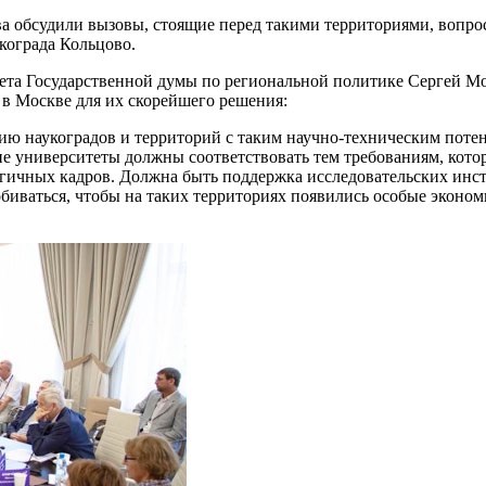
тва обсудили вызовы, стоящие перед такими территориями, вопр
укограда Кольцово.
ета Государственной думы по региональной политике Сергей Мо
 в Москве для их скорейшего решения:
ию наукоградов и территорий с таким научно-техническим поте
ие университеты должны соответствовать тем требованиям, кот
огичных кадров. Должна быть поддержка исследовательских инст
обиваться, чтобы на таких территориях появились особые экон