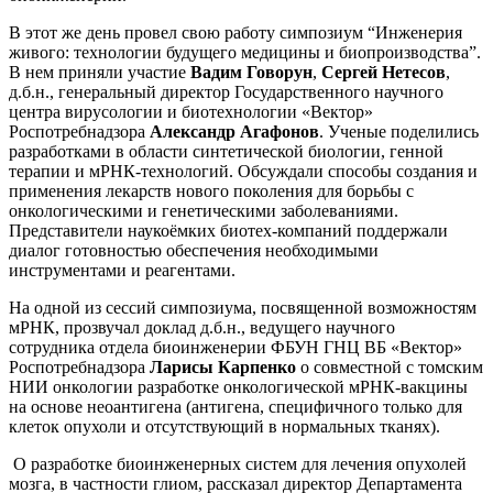
В этот же день провел свою работу симпозиум “Инженерия
живого: технологии будущего медицины и биопроизводства”.
В нем приняли участие
Вадим Говорун
,
Сергей Нетесов
,
д.б.н., генеральный директор Государственного научного
центра вирусологии и биотехнологии «Вектор»
Роспотребнадзора
Александр Агафонов
. Ученые поделились
разработками в области синтетической биологии, генной
терапии и мРНК-технологий. Обсуждали способы создания и
применения лекарств нового поколения для борьбы с
онкологическими и генетическими заболеваниями.
Представители наукоёмких биотех-компаний поддержали
диалог готовностью обеспечения необходимыми
инструментами и реагентами.
На одной из сессий симпозиума, посвященной возможностям
мРНК, прозвучал доклад д.б.н., ведущего научного
сотрудника отдела биоинженерии ФБУН ГНЦ ВБ «Вектор»
Роспотребнадзора
Ларисы Карпенко
о совместной с томским
НИИ онкологии разработке онкологической мРНК-вакцины
на основе неоантигена (антигена, специфичного только для
клеток опухоли и отсутствующий в нормальных тканях).
О разработке биоинженерных систем для лечения опухолей
мозга, в частности глиом, рассказал директор Департамента