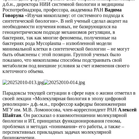
д.б.н., директора НИИ системной биологии и медицины
Роспотребнадзора, профессора, академика РАН
Вадима
Говоруна
«Изучая микоплазму: от системного подхода к
синтетической биологии». В ней ученый сделал акцент на
необходимости изучения новых, не базирующихся на
геноцентрическом подходе механизмов регуляции, в
бактериях, так как многие феномены, полученные на
бактериях рода Mycoplasma – излюбленной модели
минимальной клетки в синтетической биологии – не могут
быть объяснены с этой позиции. Группой ученых было
показано, что микоплазмы способны подстраивать свой
метаболизм под внешние условия за счет изменения своего
клеточного объема.
Парадоксы текущей ситуации в сфере наук о жизни отметил в
своей лекции «Молекулярная биология в эпоху цифровой
революции» д.ф.-м.н., профессор кафедры биоинженерии
МГУ им. М.В. Ломоносова, член-корреспондент РАН
Алексей
Шайтан
. Он рассказал о взаимоотношении молекулярной
биологии и ИТ, принципах функционирования генома,
проблемах и методах «понимания» его работы, а также –
перспективных прикладных задачах молекулярной
биоинженерии.