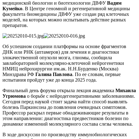
медицинской биологии и биотехнологии ДВФУ
Вадим
Кумейко
. В Центре геномной и регенеративной медицины
факультета биомедицины ДВФУ уже создан ряд клеточных
моделей, на которых можно испытывать действие разных
препаратов.
Об успешном создании платформы на основе фрагментов
ДНК или РНК (аптамеров) для лечения и диагностики
злокачественной опухоли мозга, глиомы, сообщила
завлабораторией молекулярно-клеточной нейрогенетики
НМИЦ нейрохирургии им.ак. Н.Н.Бурденко (Москва)
Минздрава РФ
Галина Павлова
. По ее словам, первые
испытания пройдут уже до конца 2025 года.
Финальный день форума открыла лекция академика
Михаила
Угрюмова
о борьбе с нейродегенеративными заболеваниями.
Сегодня перед наукой стоит задача найти способ выявлять
болезнь Паркинсона до появления очевидных симптомов.
Профессор раскрыл первые обнадеживающие результаты в
этом направлении: диагностика предвестников болезни по
динамике изменений молекулярного состава слезы человека.
В ходе дискуссии по производству иммунобиологических