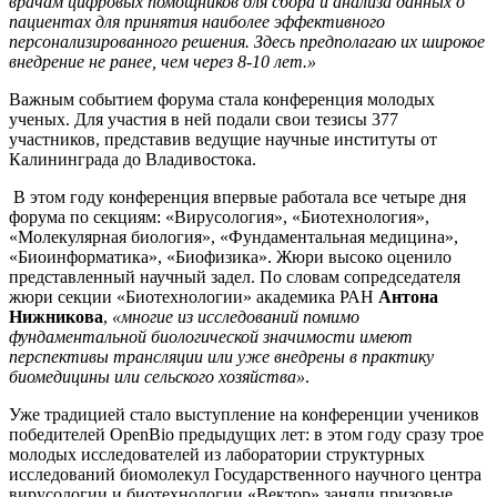
врачам цифровых помощников для сбора и анализа данных о
пациентах для принятия наиболее эффективного
персонализированного решения. Здесь предполагаю их широкое
внедрение не ранее, чем через 8-10 лет.»
Важным событием форума стала конференция молодых
ученых. Для участия в ней подали свои тезисы 377
участников, представив ведущие научные институты от
Калининграда до Владивостока.
В этом году конференция впервые работала все четыре дня
форума по секциям: «Вирусология», «Биотехнология»,
«Молекулярная биология», «Фундаментальная медицина»,
«Биоинформатика», «Биофизика». Жюри высоко оценило
представленный научный задел. По словам сопредседателя
жюри секции «Биотехнологии» академика РАН
Антона
Нижникова
,
«многие из исследований помимо
фундаментальной биологической значимости имеют
перспективы трансляции или уже внедрены в практику
биомедицины или сельского хозяйства»
.
Уже традицией стало выступление на конференции учеников
победителей OpenBio предыдущих лет: в этом году сразу трое
молодых исследователей из лаборатории структурных
исследований биомолекул Государственного научного центра
вирусологии и биотехнологии «Вектор» заняли призовые