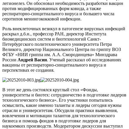
легионелез. Он обосновал необходимость разработки вакцин
против модифицированных форм ковида, а также
респираторно-синцитиального вируса и большего числа
серотипов менингококковой инфекции.
Роль внеклеточных везикул в патогенезе вирусных инфекций
раскрыл д.б.н., профессор РАН, директор Института
биомедицинских систем и биотехнологий Санкт-
Петербургского политехнического университета Петра
Великого, директор Национального Центра по гриппу ВОЗ
ФГБУ «НИИ гриппа им. А.А. Смородинцева» Минздрава
России
Андрей Васин
. Ученый рассказал об исследованиях
вакцины от респираторно-синцитиального вируса и
перспективах ее создания.
В этот же день состоялся круглый стол «Фонды,
университеты и биотех: сотрудничество в подготовке лидеров
технологического бизнеса». Его участники попытались
осмыслить, какие именно таланты и лидеры сегодня нужны
отрасли и университетам. Обсудили практики выявления,
вовлечения и мотивации талантов для технологического
бизнеса и помощь фондов в подготовке лидеров для
наукоемких производств. Модератором дискуссии выступил