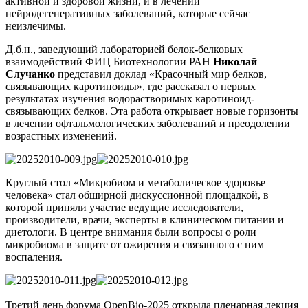
активной и здоровой жизни, и в лечении
нейродегенеративных заболеваний, которые сейчас
неизлечимы.
Д.б.н., заведующий лабораторией белок-белковых
взаимодействий ФИЦ Биотехнологии РАН
Николай
Случанко
представил доклад «Красочный мир белков,
связывающих каротиноиды», где рассказал о первых
результатах изучения водорастворимых каротиноид-
связывающих белков. Эта работа открывает новые горизонты
в лечении офтальмологических заболеваний и преодолении
возрастных изменений.
Круглый стол «Микробиом и метаболическое здоровье
человека» стал обширной дискуссионной площадкой, в
которой приняли участие ведущие исследователи,
производители, врачи, эксперты в клиническом питании и
диетологи. В центре внимания были вопросы о роли
микробиома в защите от ожирения и связанного с ним
воспаления.
Третий день форума OpenBio-2025 открыла пленарная лекция