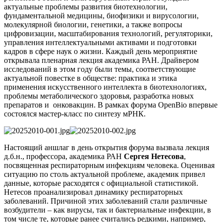
актуальные проблемы развития биотехнологии,
фундаментальной медицины, биофизики и вирусологии,
молекулярной биологии, генетики, а также вопросы
цифровизации, масштабирования технологий, регуляторики,
управления интеллектуальными активами и подготовки
кадров в сфере наук о жизни. Каждый день мероприятие
открывала пленарная лекция академика РАН. Драйвером
исследований в этом году были темы, соответствующие
актуальной повестке в обществе: практика и этика
применения искусственного интеллекта в биотехнологиях,
проблемы метаболического здоровья, разработка новых
препаратов и онковакцин. В рамках форума OpenBio впервые
состоялся мастер-класс по синтезу мРНК.
Настоящий аншлаг в день открытия форума вызвала лекция
д.б.н., профессора, академика РАН
Сергея Нетесова
,
посвященная респираторным инфекциям человека. Оценивая
ситуацию по столь актуальной проблеме, академик привел
данные, которые расходятся с официальной статистикой.
Нетесов проанализировал динамику респираторных
заболеваний. Причиной этих заболеваний стали различные
возбудители – как вирусы, так и бактериальные инфекции, в
том числе те, которые ранее считались редкими, например,