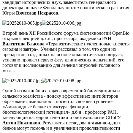
кандидат исторических наук, заместитель генерального
директора по науке Фонда научно-технологического развития
Югры
Вячеслав Некрасов
.
Второй день XII Российского форума биотехнологий OpenBio
открылся лекцией д.х.н., профессора, академика РАН
Валентина Власова
«Терапевтические нуклеиновые кислоты
сегодня и завтра». Ученый рассказал о том, что один из
препаратов, созданных на основе онколитического вируса,
успешно прошел первую фазу клинических испытаний, его
готовят к исследованию для лечения опухолей головного
мозга.
Одной из важнейших задач современной биомедицины и
сельского хозяйства - поиску эффективных ингибиторов
образования амилоидов – посвятил свое выступление
«Амилоидные белки: структура, функции,
биотехнологический потенциал» д.б.н., профессор РАН,
заведующий кафедрой генетики и биотехнологии СПбГУ
Антон Нижников
. Результаты исследования амилоидных
белков могут помочь и в увеличении продолжительности