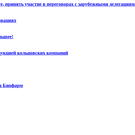
е, принять участие в переговорах с зарубежными делегация
овациях
льшее!
дукцией кольцовских компаний
та Биофарм