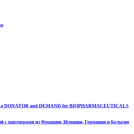
во
 a DONATOR and DEMAND for BIOPHARMACEUTICALS
й с партнерами из Франции, Испании, Германии и Бельгии