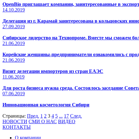
OpenBio приглашает компании, заинтересованные в экспорт
14.10.2019
Делегация из г. Карамай заинтересована в кольцовских инн
27.09.2019
Сибирское лидерство на Технопроме. Вместе мы сможем бо
21.06.2019
Корейские женщины-предприниматели ознакомились с про
21.06.2019
Визит делегации импортеров из стран ЕАЭС
11.06.2019
Для роста бизнеса нужна среда. Состоялось заседание Сове
07.06.2019
Инновационная косметология Сибири
Страницы:
Пред.
1
2
3
4
5
...
17
След.
НОВОСТИ
СМИ О НАС
ВИДЕО
КОНТАКТЫ
О компании