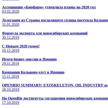
Ассоциация «Биофарм» утвердила планы на 2020 год
03.02.2020
Делегация из Cтраны восходящего солнца посетила Кольцо
31.01.2020
Формула экспорта для новосибирских компаний
30.12.2019
С Новым 2020 годом!
10.12.2019
Итоги бизнес-миссии в Японию
29.11.2019
Компании Кольцово едут в Японию
15.11.2019
OPENBIO SUMMARY: EXOSKELETON, OIL INDUSTRY as
28.10.2019
На OpenBio достигнуты соглашения новосибирских компани
17.10.2019