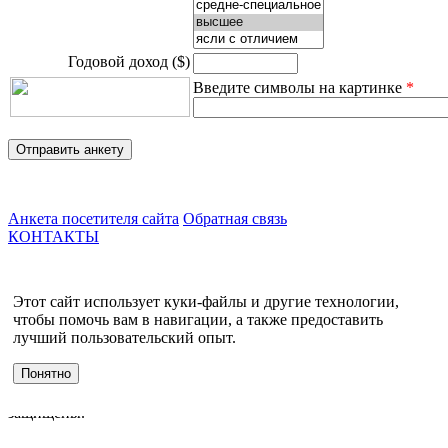
Годовой доход ($)
Введите символы на картинке
*
Анкета посетителя сайта
Обратная связь
КОНТАКТЫ
О компании
УСЛУГИ
Этот сайт использует куки-файлы и другие технологии,
События
чтобы помочь вам в навигации, а также предоставить
Клиенты
лучший пользовательский опыт.
МЕРОПРИЯТИЯ
Инвестору
Понятно
© Инновационный центр Кольцово, 2000—2026. Все права
защищены.