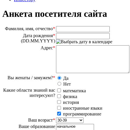
Анкета посетителя сайта
Фамилия, имя, отчество
*
Дата рождения
*
(DD.MM.YYYY)
Адрес
*
Вы женаты / замужем?
*
Да
Нет
Какие области знаний вас
математика
интересуют?
физика
история
иностранные языки
программирование
Ваш возраст
*
Ваше образование