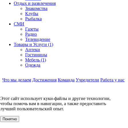
Отдых и развлечения
Знакомства
Клубы
Рыбалка
СМИ
Газеты
Радио
Телевидение
Товары и Услуги (1)
Аптеки
Гостиницы
Мебель (1)
Одежда
Что мы делаем
Достижения
Команда
Учредители
Работа у нас
Контакты
КОНТАКТЫ
Этот сайт использует куки-файлы и другие технологии,
О компании
чтобы помочь вам в навигации, а также предоставить
УСЛУГИ
лучший пользовательский опыт.
События
Клиенты
Понятно
МЕРОПРИЯТИЯ
Инвестору