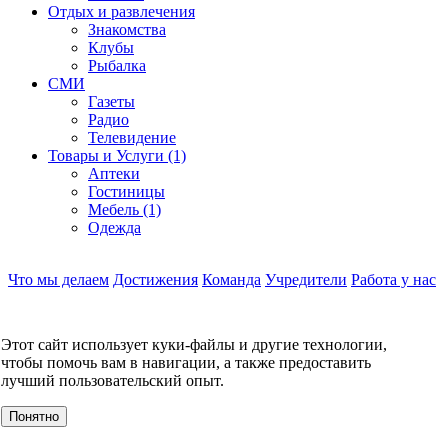
Отдых и развлечения
Знакомства
Клубы
Рыбалка
СМИ
Газеты
Радио
Телевидение
Товары и Услуги (1)
Аптеки
Гостиницы
Мебель (1)
Одежда
Что мы делаем
Достижения
Команда
Учредители
Работа у нас
Контакты
КОНТАКТЫ
Этот сайт использует куки-файлы и другие технологии,
О компании
чтобы помочь вам в навигации, а также предоставить
УСЛУГИ
лучший пользовательский опыт.
События
Клиенты
Понятно
МЕРОПРИЯТИЯ
Инвестору