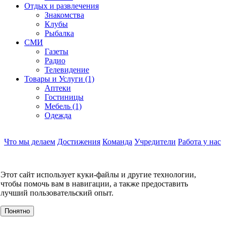
Отдых и развлечения
Знакомства
Клубы
Рыбалка
СМИ
Газеты
Радио
Телевидение
Товары и Услуги (1)
Аптеки
Гостиницы
Мебель (1)
Одежда
Что мы делаем
Достижения
Команда
Учредители
Работа у нас
Контакты
КОНТАКТЫ
Этот сайт использует куки-файлы и другие технологии,
О компании
чтобы помочь вам в навигации, а также предоставить
УСЛУГИ
лучший пользовательский опыт.
События
Клиенты
Понятно
МЕРОПРИЯТИЯ
Инвестору