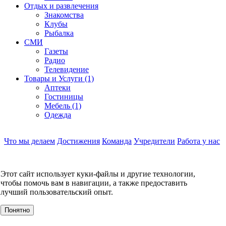
Отдых и развлечения
Знакомства
Клубы
Рыбалка
СМИ
Газеты
Радио
Телевидение
Товары и Услуги (1)
Аптеки
Гостиницы
Мебель (1)
Одежда
Что мы делаем
Достижения
Команда
Учредители
Работа у нас
Контакты
КОНТАКТЫ
Этот сайт использует куки-файлы и другие технологии,
О компании
чтобы помочь вам в навигации, а также предоставить
УСЛУГИ
лучший пользовательский опыт.
События
Клиенты
Понятно
МЕРОПРИЯТИЯ
Инвестору