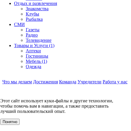
Отдых и развлечения
Знакомства
Клубы
Рыбалка
СМИ
Газеты
Радио
Телевидение
Товары и Услуги (1)
Аптеки
Гостиницы
Мебель (1)
Одежда
Что мы делаем
Достижения
Команда
Учредители
Работа у нас
Контакты
КОНТАКТЫ
Этот сайт использует куки-файлы и другие технологии,
О компании
чтобы помочь вам в навигации, а также предоставить
УСЛУГИ
лучший пользовательский опыт.
События
Клиенты
Понятно
МЕРОПРИЯТИЯ
Инвестору