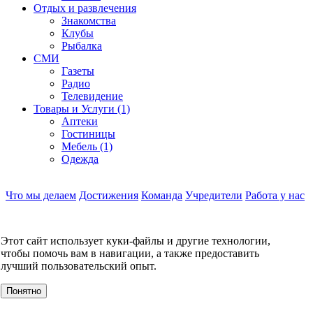
Отдых и развлечения
Знакомства
Клубы
Рыбалка
СМИ
Газеты
Радио
Телевидение
Товары и Услуги (1)
Аптеки
Гостиницы
Мебель (1)
Одежда
Что мы делаем
Достижения
Команда
Учредители
Работа у нас
Контакты
КОНТАКТЫ
Этот сайт использует куки-файлы и другие технологии,
О компании
чтобы помочь вам в навигации, а также предоставить
УСЛУГИ
лучший пользовательский опыт.
События
Клиенты
Понятно
МЕРОПРИЯТИЯ
Инвестору