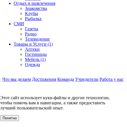
Отдых и развлечения
Знакомства
Клубы
Рыбалка
СМИ
Газеты
Радио
Телевидение
Товары и Услуги (1)
Аптеки
Гостиницы
Мебель (1)
Одежда
Что мы делаем
Достижения
Команда
Учредители
Работа у нас
Контакты
КОНТАКТЫ
Этот сайт использует куки-файлы и другие технологии,
О компании
чтобы помочь вам в навигации, а также предоставить
УСЛУГИ
лучший пользовательский опыт.
События
Клиенты
Понятно
МЕРОПРИЯТИЯ
Инвестору