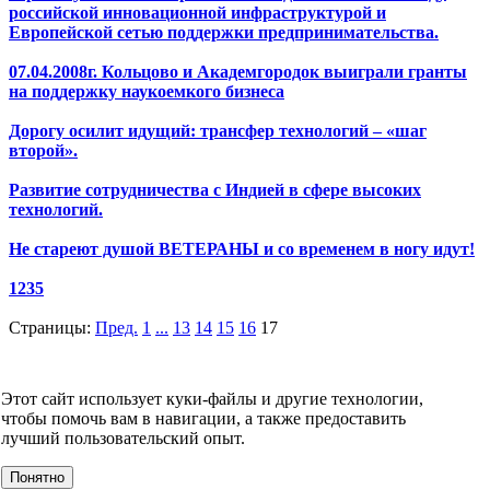
российской инновационной инфраструктурой и
Европейской сетью поддержки предпринимательства.
07.04.2008г. Кольцово и Академгородок выиграли гранты
на поддержку наукоемкого бизнеса
Дорогу осилит идущий: трансфер технологий – «шаг
второй».
Развитие сотрудничества с Индией в сфере высоких
технологий.
Не стареют душой ВЕТЕРАНЫ и со временем в ногу идут!
1235
Страницы:
Пред.
1
...
13
14
15
16
17
НОВОСТИ
СМИ О НАС
ВИДЕО
КОНТАКТЫ
Этот сайт использует куки-файлы и другие технологии,
О компании
чтобы помочь вам в навигации, а также предоставить
УСЛУГИ
лучший пользовательский опыт.
События
Клиенты
Понятно
МЕРОПРИЯТИЯ