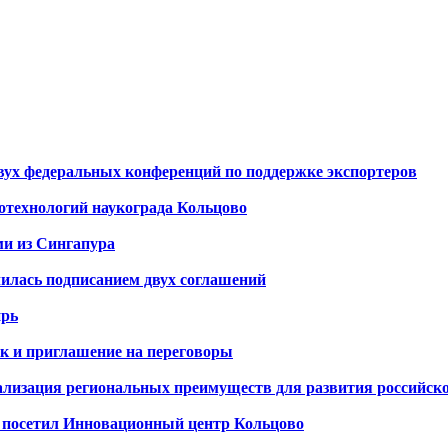
вух федеральных конференций по поддержке экспортеров
отехнологий наукограда Кольцово
ми из Сингапура
илась подписанием двух соглашений
ирь
к и приглашение на переговоры
еализация региональных преимуществ для развития российс
 посетил Инновационный центр Кольцово