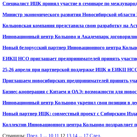
Специалист ИЦК принял участие в семинаре по международ
Министр экономического развития Новосибирской области 
Кольцовская компания представила свою разработку на А
Инновационный центр Кольцово и Академпарк договорилис
Новый белорусский партнер Инновационного центра Коль
ЕИКЦ НСО приглашает предпринимателей принять участие 
25-26 апреля при партнерской поддержке ИЦК и ЕИКЦ НСО 
Приглашаем новосибирских предпринимателей принять учас
Бизнес-кооперация с Китаем и ОАЭ: возможности для ново
Инновационный центр Кольцово укрепил свои позиции в д
Новый партнер ИЦК: совместный проект с Сибирским Изд
Коллектив Инновационного центра Кольцово поздравляет п
Страницы:
Пред.
1
...
10
11
12
13
14
...
17
След.