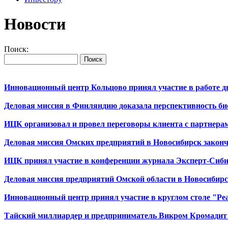
Новости
Поиск:
Инновационный центр Кольцово принял участие в работе д
Деловая миссия в Финляндию доказала перспективность би
ИЦК организовал и провел переговоры клиента с партнера
Деловая миссия Омских предприятий в Новосибирск законч
ИЦК принял участие в конференции журнала Эксперт-Сиб
Деловая миссия предприятий Омской области в Новосибирс
Инновационный центр принял участие в круглом столе "Р
Тайский миллиардер и предприниматель Викром Кромадит