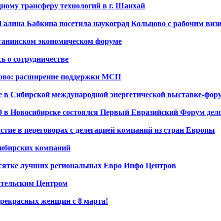
ному трансферу технологий в г. Шанхай
Галина Бабкина посетила наукоград Кольцово с рабочим виз
станинском экономическом форуме
ь о сотрудничестве
цово: расширение поддержки МСП
в Сибирской международной энергетической выставке-фору
в Новосибирске состоялся Первый Евразийский Форум делов
тие в переговорах с делегацией компаний из стран Европы
сибирских компаний
есятке лучших региональных Евро Инфо Центров
ательским Центром
рекрасных женщин с 8 марта!